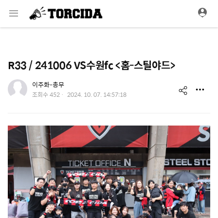
메
뉴
R33 / 241006 VS수원fc <홈-스틸야드>
유저 이미지
이주화-총무
s
작
조회수
452
2024. 10. 07. 14:57:18
성
h
일
a
r
e