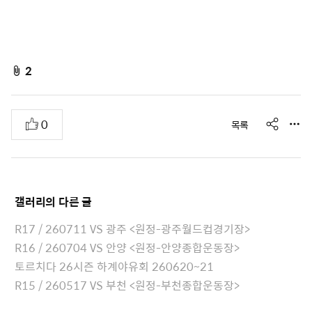
f
2
i
l
s
추
0
목록
e
h
천
A
a
r
t
e
t
갤러리
의 다른 글
a
c
R17 / 260711 VS 광주 <원정-광주월드컵경기장>
h
R16 / 260704 VS 안양 <원정-안양종합운동장>
e
토르치다 26시즌 하계야유회 260620~21
d
R15 / 260517 VS 부천 <원정-부천종합운동장>
L