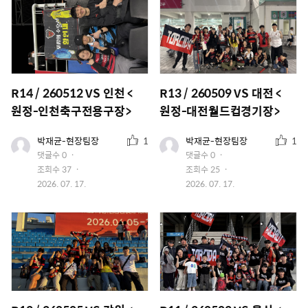
R14 / 260512 VS 인천 <
R13 / 260509 VS 대전 <
원정-인천축구전용구장>
원정-대전월드컵경기장>
추
추
유
유
박재균-현장팀장
1
박재균-현장팀장
1
저
저
천
천
댓글수
0
댓글수
0
이
이
수
수
조회수
37
조회수
25
미
미
지
작
지
작
2026. 07. 17.
2026. 07. 17.
성
성
일
일