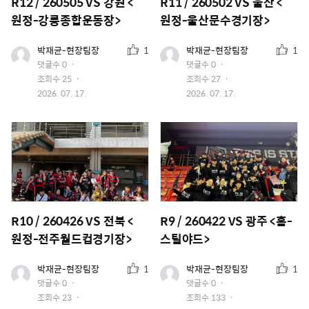
R12 / 260505 VS 강원 <
R11 / 260502 VS 울산 <
원정-강릉종합운동장>
원정-울산문수경기장>
추
추
유
유
박재균-현장팀장
1
박재균-현장팀장
1
저
저
천
천
댓글수
0
댓글수
0
이
이
수
수
조회수
25
조회수
27
미
미
지
작
지
작
2026. 07. 17.
2026. 07. 17.
성
성
일
일
R10 / 260426 VS 전북 <
R9 / 260422 VS 광주 <홈-
원정-전주월드컵경기장>
스틸야드>
추
추
유
유
박재균-현장팀장
1
박재균-현장팀장
1
저
저
천
천
댓글수
0
댓글수
0
이
이
수
수
조회수
23
조회수
133
미
미