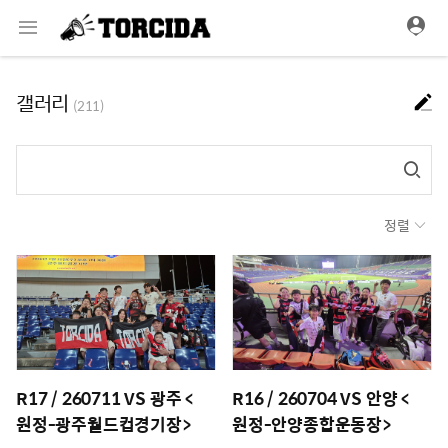
메
뉴
갤러리
(211)
정렬
R17 / 260711 VS 광주 <
R16 / 260704 VS 안양 <
원정-광주월드컵경기장>
원정-안양종합운동장>