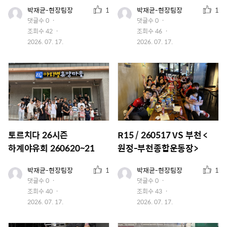
추
추
유
유
박재균-현장팀장
1
박재균-현장팀장
1
저
저
천
천
댓글수
0
댓글수
0
이
이
수
수
조회수
42
조회수
46
미
미
지
작
지
작
2026. 07. 17.
2026. 07. 17.
성
성
일
일
토르치다 26시즌
R15 / 260517 VS 부천 <
하계야유회 260620~21
원정-부천종합운동장>
추
추
유
유
박재균-현장팀장
1
박재균-현장팀장
1
저
저
천
천
댓글수
0
댓글수
0
이
이
수
수
조회수
40
조회수
43
미
미
지
작
지
작
2026. 07. 17.
2026. 07. 17.
성
성
일
일