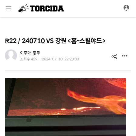
메
뉴
R22 / 240710 VS 강원 <홈-스틸야드>
유저 이미지
이주화-총무
s
작
조회수
459
2024. 07. 10. 22:20:00
성
h
일
a
r
e