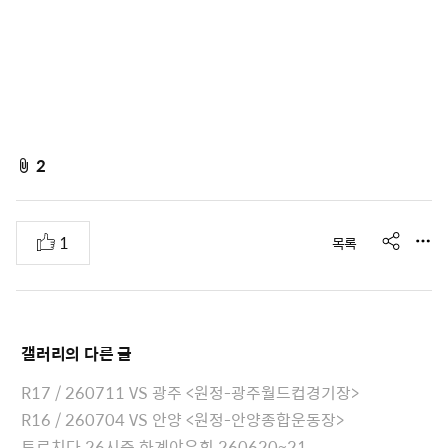
f
2
i
l
s
추
1
목록
e
h
천
A
a
r
t
e
t
갤러리
의 다른 글
a
c
R17 / 260711 VS 광주 <원정-광주월드컵경기장>
h
R16 / 260704 VS 안양 <원정-안양종합운동장>
e
토르치다 26시즌 하계야유회 260620~21