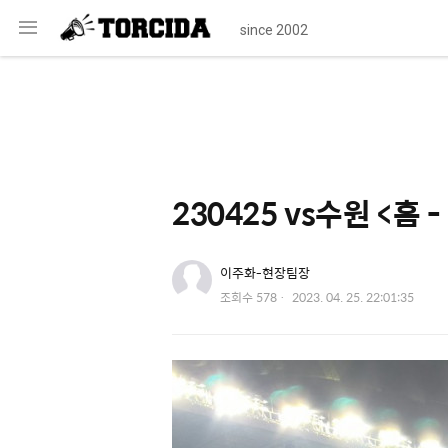
메
since 2002
뉴
230425 vs수원 <홈 
유저 이미지
이주화-현장팀장
작
조회수
578
2023. 04. 25. 22:01:35
성
일