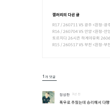
t
t
a
갤러리
의 다른 글
c
R17 / 260711 VS 광주 <원정
h
R16 / 260704 VS 안양 <원정
e
토르치다 26시즌 하계야유회 2606
d
R15 / 260517 VS 부천 <원정
L
i
s
t
1
개 댓글
3년 전
정성한
폭우로 추웠는데 승리해서 다행입