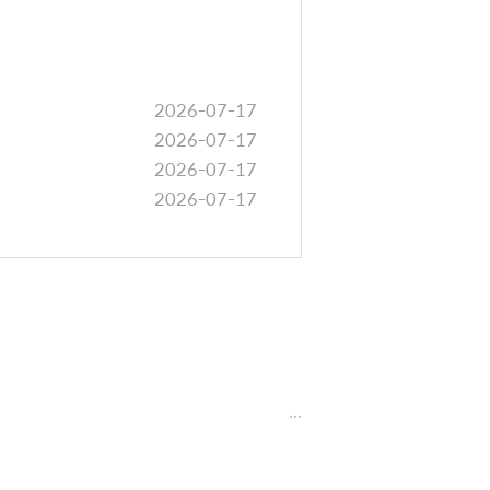
r
e
2026-07-17
2026-07-17
2026-07-17
2026-07-17
m
o
r
e