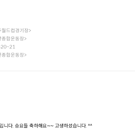
-광주월드컵경기장>
-안양종합운동장>
20~21
-부천종합운동장>
니다. 승요들 축하해요~~ 고생하셨습니다. ^^