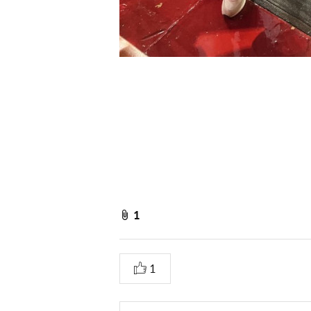
f
1
i
l
추
1
e
천
A