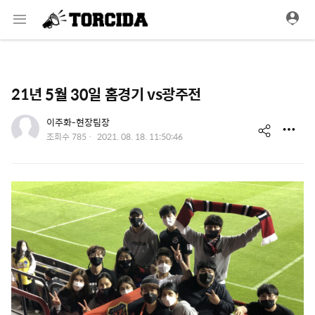
메
뉴
21년 5월 30일 홈경기 vs광주전
유저 이미지
이주화-현장팀장
s
작
조회수
785
2021. 08. 18. 11:50:46
성
h
일
a
r
e