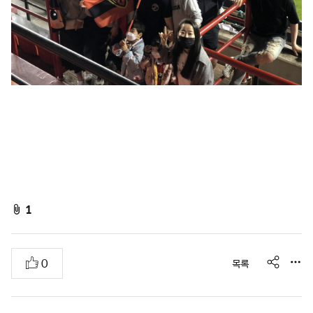
f
1
i
l
s
추
0
목록
e
h
천
A
a
r
t